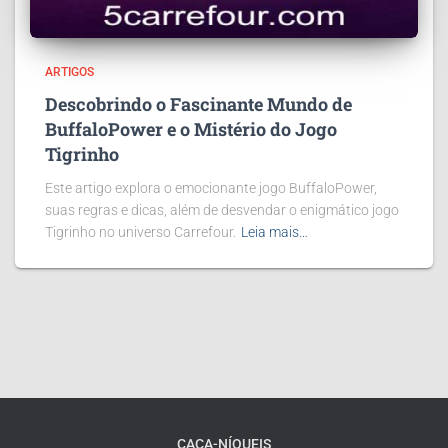
ARTIGOS
Descobrindo o Fascinante Mundo de
BuffaloPower e o Mistério do Jogo
Tigrinho
Este artigo explora o emocionante jogo BuffaloPower,
suas regras e dicas, além de desvendar o enigmático jogo
Tigrinho no universo Carrefour.
Leia mais…
CAÇA-NÍQUEIS