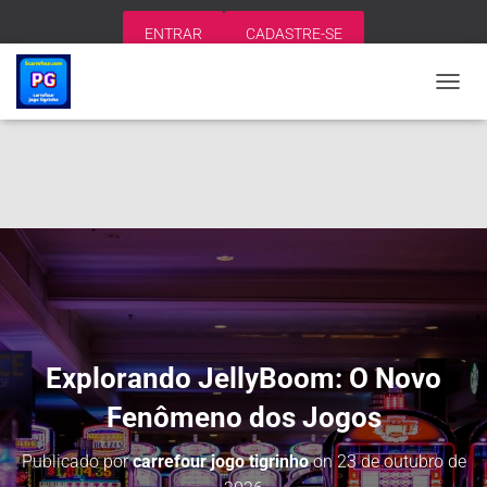
ENTRAR
CADASTRE-SE
A
L
T
E
R
N
A
R
N
A
V
E
G
A
Explorando JellyBoom: O Novo
Ç
Ã
Fenômeno dos Jogos
O
Publicado por
carrefour jogo tigrinho
on
23 de outubro de