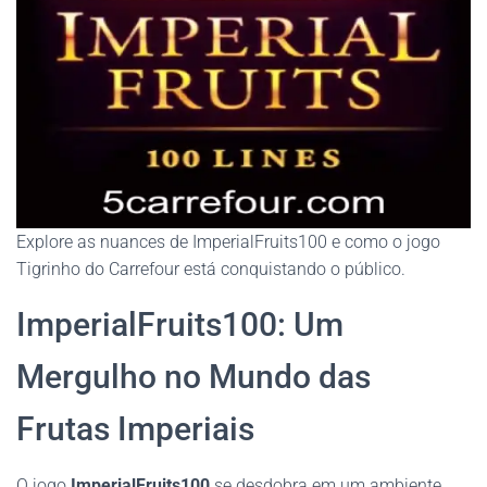
Explore as nuances de ImperialFruits100 e como o jogo
Tigrinho do Carrefour está conquistando o público.
ImperialFruits100: Um
Mergulho no Mundo das
Frutas Imperiais
O jogo
ImperialFruits100
se desdobra em um ambiente