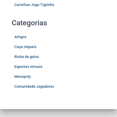
Carrefour Jogo Tigrinho
Categorias
Artigos
Caça-níqueis
Rinha de galos
Esportes virtuais
Monopoly
Comunidade Jogadores