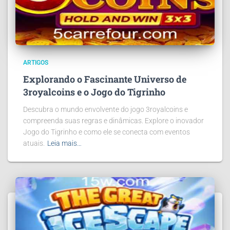
ARTIGOS
Explorando o Fascinante Universo de
3royalcoins e o Jogo do Tigrinho
Descubra o mundo envolvente do jogo 3royalcoins e
compreenda suas regras e dinâmicas. Explore o inovador
Jogo do Tigrinho e como ele se conecta com eventos
atuais.
Leia mais…