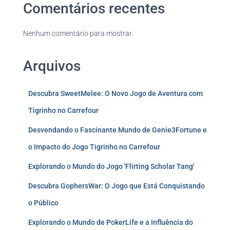
Comentários recentes
Nenhum comentário para mostrar.
Arquivos
Descubra SweetMelee: O Novo Jogo de Aventura com
Tigrinho no Carrefour
Desvendando o Fascinante Mundo de Genie3Fortune e
o Impacto do Jogo Tigrinho no Carrefour
Explorando o Mundo do Jogo 'Flirting Scholar Tang'
Descubra GophersWar: O Jogo que Está Conquistando
o Público
Explorando o Mundo de PokerLife e a Influência do