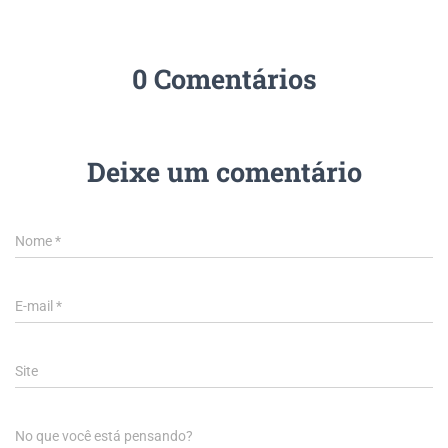
0 Comentários
Deixe um comentário
Nome
*
E-mail
*
Site
No que você está pensando?