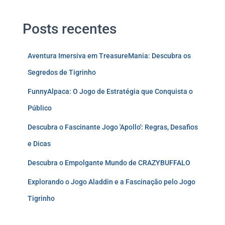
Posts recentes
Aventura Imersiva em TreasureMania: Descubra os
Segredos de Tigrinho
FunnyAlpaca: O Jogo de Estratégia que Conquista o
Público
Descubra o Fascinante Jogo 'Apollo': Regras, Desafios
e Dicas
Descubra o Empolgante Mundo de CRAZYBUFFALO
Explorando o Jogo Aladdin e a Fascinação pelo Jogo
Tigrinho