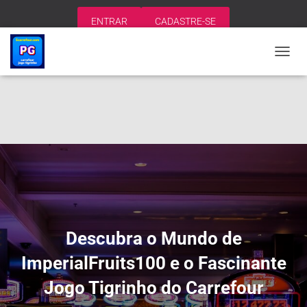
ENTRAR
CADASTRE-SE
A
L
T
E
R
N
A
R
N
A
V
E
G
A
Descubra o Mundo de
Ç
Ã
ImperialFruits100 e o Fascinante
O
Jogo Tigrinho do Carrefour