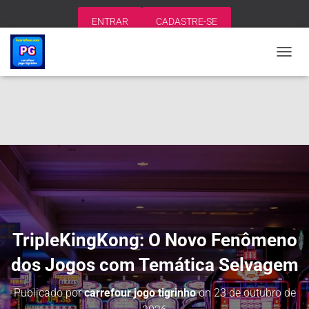
ENTRAR
CADASTRE-SE
A
L
T
E
R
N
A
R
N
A
V
E
G
A
TripleKingKong: O Novo Fenômeno
Ç
Ã
dos Jogos com Temática Selvagem
O
Publicado por
carrefour jogo tigrinho
on
23 de outubro de