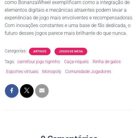
como BonanzaWheel exemplificam como a integração de
elementos digitais e mecânicas atraentes podem levar a
experiências de jogo mais envolventes e recompensadoras.
Com inovações constantes e uma base de fãs dedicada, o
futuro desses jogos parece mais brilhante do que nunca.
Categorias:
ARTIGOS
JOGOS DE MESA
Tags:
carrefour jogo tigrinho
Caça-níqueis
Rinha de galos
Esportes virtuais
Monopoly
Comunidade Jogadores