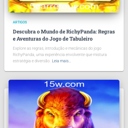
ARTIGOS
Descubra o Mundo de RichyPanda: Regras
e Aventuras do Jogo de Tabuleiro
Explore as regras, introdução e mecânicas do jogo
RichyPanda, uma experiência envolvente que mistura
estratégia e diversão.
Leia mais…