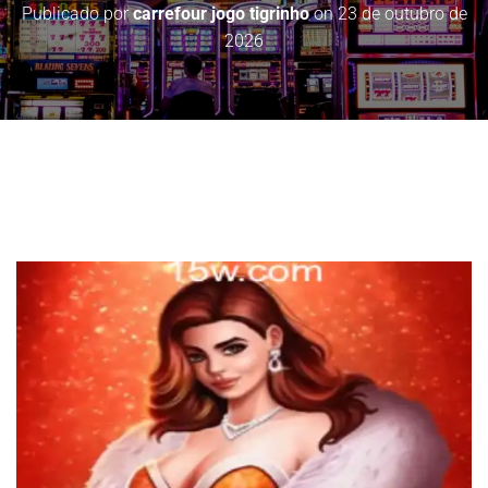
Publicado por
carrefour jogo tigrinho
on
23 de outubro de
2026