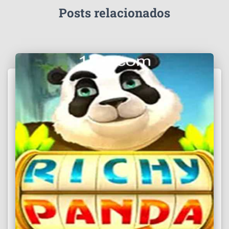
Posts relacionados