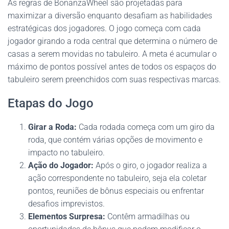
As regras de BonanzaWheel são projetadas para
maximizar a diversão enquanto desafiam as habilidades
estratégicas dos jogadores. O jogo começa com cada
jogador girando a roda central que determina o número de
casas a serem movidas no tabuleiro. A meta é acumular o
máximo de pontos possível antes de todos os espaços do
tabuleiro serem preenchidos com suas respectivas marcas.
Etapas do Jogo
Girar a Roda:
Cada rodada começa com um giro da
roda, que contém várias opções de movimento e
impacto no tabuleiro.
Ação do Jogador:
Após o giro, o jogador realiza a
ação correspondente no tabuleiro, seja ela coletar
pontos, reuniões de bônus especiais ou enfrentar
desafios imprevistos.
Elementos Surpresa:
Contêm armadilhas ou