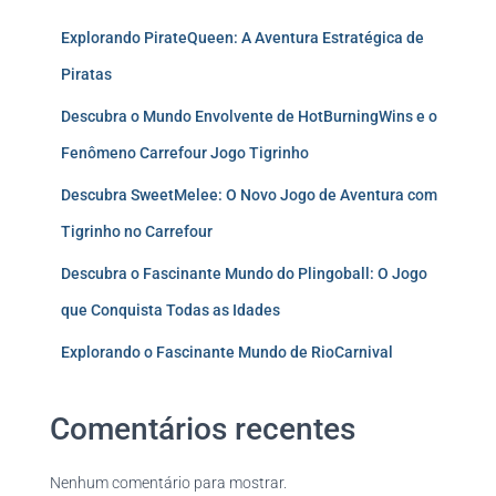
Explorando PirateQueen: A Aventura Estratégica de
Piratas
Descubra o Mundo Envolvente de HotBurningWins e o
Fenômeno Carrefour Jogo Tigrinho
Descubra SweetMelee: O Novo Jogo de Aventura com
Tigrinho no Carrefour
Descubra o Fascinante Mundo do Plingoball: O Jogo
que Conquista Todas as Idades
Explorando o Fascinante Mundo de RioCarnival
Comentários recentes
Nenhum comentário para mostrar.