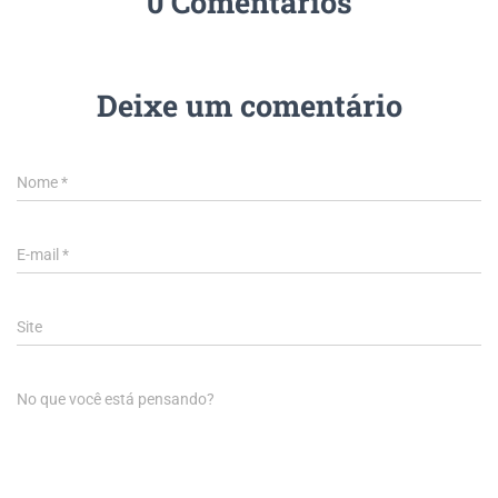
0 Comentários
Deixe um comentário
Nome
*
E-mail
*
Site
No que você está pensando?